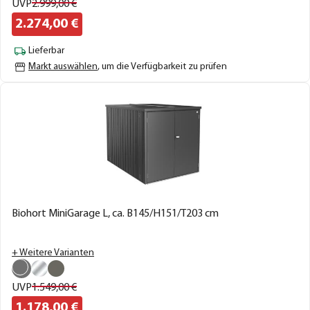
UVP
2.999,
00
€
2.274,
00
€
Lieferbar
Markt auswählen
, um die Verfügbarkeit zu prüfen
Biohort MiniGarage L, ca. B145/H151/T203 cm
+ Weitere Varianten
UVP
1.549,
00
€
1.178,
00
€