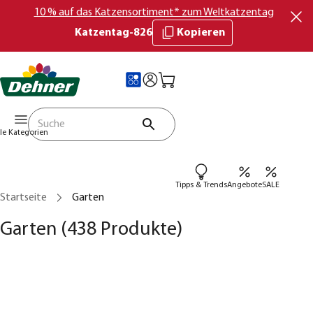
10 % auf das Katzensortiment* zum Weltkatzentag
Katzentag-826
Kopieren
lle Kategorien
Tipps & Trends
Angebote
SALE
Startseite
Garten
Garten
(438 Produkte)