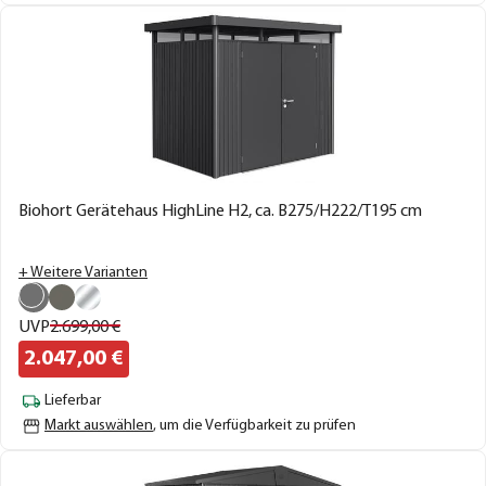
Biohort Gerätehaus HighLine H2, ca. B275/H222/T195 cm
+ Weitere Varianten
UVP
2.699,
00
€
2.047,
00
€
Lieferbar
Markt auswählen
, um die Verfügbarkeit zu prüfen