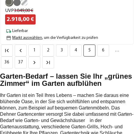
UVP
3.849,
00
€
2.918,
00
€
Lieferbar
Markt auswählen
, um die Verfügbarkeit zu prüfen
1
2
3
4
5
6
…
36
37
Garten-Bedarf – lassen Sie Ihr „grünes
Zimmer“ im Garten aufblühen
Ihr Garten ist ein Teil Ihres Lebens – machen Sie daraus eine
blühende Oase, in der Sie sich wohlfühlen und entspannen
können, zum Beispiel auf bequemen Gartenmöbeln. Das
Dehner Gartencenter versorgt Sie dabei umfassend mit Garten-
Bedarf wie Garten- und Gewächshäuser in der
Gartenausstattung, verschiedene Garten-Grills, Hoch- und
Frühbeete für Ihre Pflanzen, Gartentechnik wie Schläuche,