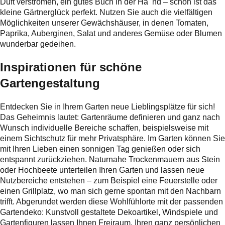
Duft verströmen, ein gutes Buch in der Ha nd – schon ist das
kleine Gärtnerglück perfekt. Nutzen Sie auch die vielfältigen
Möglichkeiten unserer Gewächshäuser, in denen Tomaten,
Paprika, Auberginen, Salat und anderes Gemüse oder Blumen
wunderbar gedeihen.
Inspirationen für schöne
Gartengestaltung
Entdecken Sie in Ihrem Garten neue Lieblingsplätze für sich!
Das Geheimnis lautet: Gartenräume definieren und ganz nach
Wunsch individuelle Bereiche schaffen, beispielsweise mit
einem Sichtschutz für mehr Privatsphäre. Im Garten können Sie
mit Ihren Lieben einen sonnigen Tag genießen oder sich
entspannt zurückziehen. Naturnahe Trockenmauern aus Stein
oder Hochbeete unterteilen Ihren Garten und lassen neue
Nutzbereiche entstehen – zum Beispiel eine Feuerstelle oder
einen Grillplatz, wo man sich gerne spontan mit den Nachbarn
trifft. Abgerundet werden diese Wohlfühlorte mit der passenden
Gartendeko: Kunstvoll gestaltete Dekoartikel, Windspiele und
Gartenfiguren lassen Ihnen Freiraum, Ihren ganz persönlichen