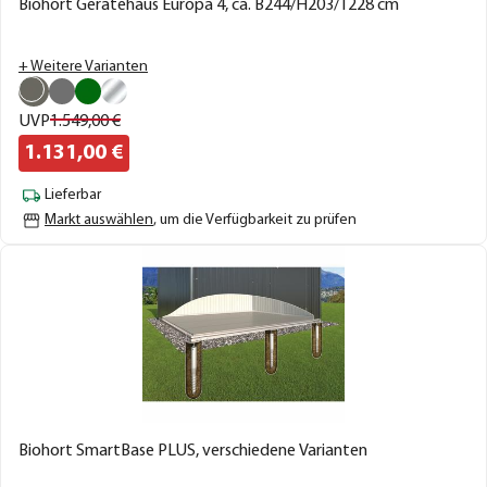
Biohort Gerätehaus Europa 4, ca. B244/H203/T228 cm
+ Weitere Varianten
UVP
1.549,
00
€
1.131,
00
€
Lieferbar
Markt auswählen
, um die Verfügbarkeit zu prüfen
Biohort SmartBase PLUS, verschiedene Varianten