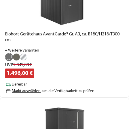
Biohort Gerätehaus AvantGarde® Gr. A3, ca. B180/H218/T300
cm
+ Weitere Varianten
UVP
2.049,
00
€
1.496,
00
€
Lieferbar
Markt auswählen
, um die Verfügbarkeit zu prüfen