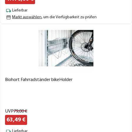
Lieferbar
Markt auswählen
, um die Verfügbarkeit zu prüfen
Biohort Fahrradständer bikeHolder
UVP
79,
00
€
63,
49
€
Lieferbar