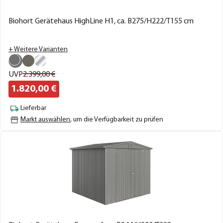
Biohort Gerätehaus HighLine H1, ca. B275/H222/T155 cm
+ Weitere Varianten
UVP
2.399,
00
€
1.820,
00
€
Lieferbar
Markt auswählen
, um die Verfügbarkeit zu prüfen