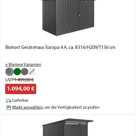
Biohort Gerätehaus Europa 4 A, ca. B316/H209/T156 cm
+ Weitere Varianten
UVP
1.499,
00
€
1.094,
00
€
Lieferbar
Markt auswählen
, um die Verfügbarkeit zu prüfen