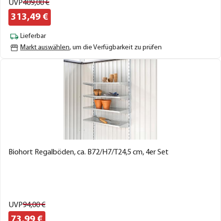
UVP
409,
00
€
313,
49
€
Lieferbar
Markt auswählen
, um die Verfügbarkeit zu prüfen
Biohort Regalböden, ca. B72/H7/T24,5 cm, 4er Set
UVP
94,
00
€
73,
99
€