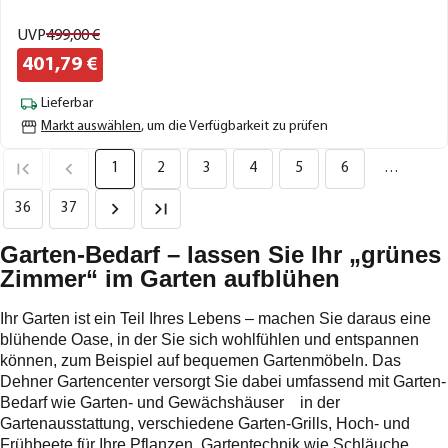
UVP
499,
00
€
401,
79
€
Lieferbar
Markt auswählen
, um die Verfügbarkeit zu prüfen
1
2
3
4
5
6
…
36
37
Garten-Bedarf – lassen Sie Ihr „grünes
Zimmer“ im Garten aufblühen
Ihr Garten ist ein Teil Ihres Lebens – machen Sie daraus eine
blühende Oase, in der Sie sich wohlfühlen und entspannen
können, zum Beispiel auf bequemen Gartenmöbeln. Das
Dehner Gartencenter versorgt Sie dabei umfassend mit Garten-
Bedarf wie Garten- und Gewächshäuser in der
Gartenausstattung, verschiedene Garten-Grills, Hoch- und
Frühbeete für Ihre Pflanzen, Gartentechnik wie Schläuche,