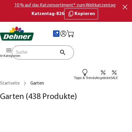
10 % auf das Katzensortiment* zum Weltkatzentag
Katzentag-826
Kopieren
lle Kategorien
Tipps & Trends
Angebote
SALE
Startseite
Garten
Garten
(438 Produkte)