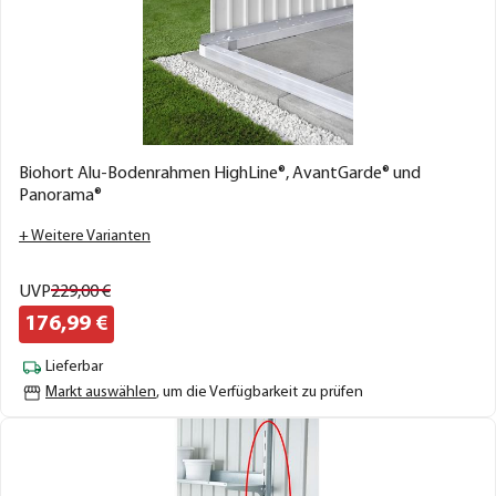
Biohort Alu-Bodenrahmen HighLine®, AvantGarde® und
Panorama®
+ Weitere Varianten
UVP
229,
00
€
176,
99
€
Lieferbar
Markt auswählen
, um die Verfügbarkeit zu prüfen