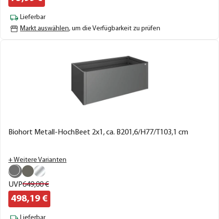
Lieferbar
Markt auswählen
, um die Verfügbarkeit zu prüfen
Biohort Metall-HochBeet 2x1, ca. B201,6/H77/T103,1 cm
+ Weitere Varianten
UVP
649,
00
€
498,
19
€
Lieferbar