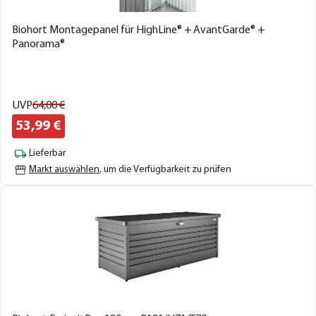
Biohort Montagepanel für HighLine® + AvantGarde® +
Panorama®
UVP
64,
00
€
53,
99
€
Lieferbar
Markt auswählen
, um die Verfügbarkeit zu prüfen