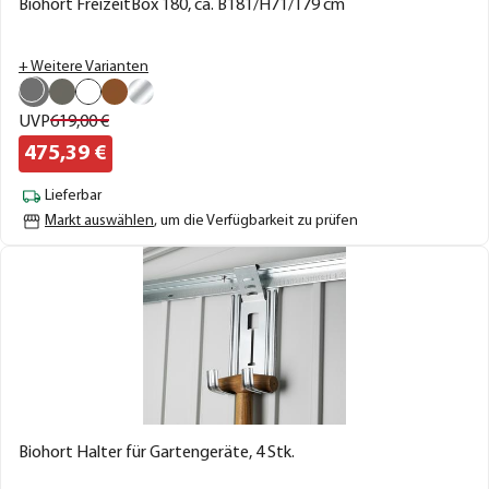
Biohort FreizeitBox 180, ca. B181/H71/T79 cm
+ Weitere Varianten
UVP
619,
00
€
475,
39
€
Lieferbar
Markt auswählen
, um die Verfügbarkeit zu prüfen
Biohort Halter für Gartengeräte, 4 Stk.