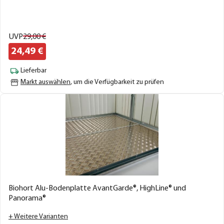
UVP
29,
00
€
24,
49
€
Lieferbar
Markt auswählen
, um die Verfügbarkeit zu prüfen
Biohort Alu-Bodenplatte AvantGarde®, HighLine® und
Panorama®
+ Weitere Varianten