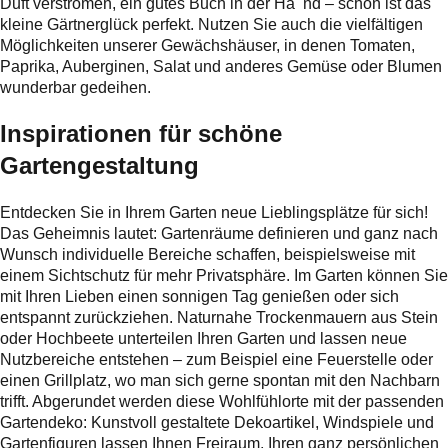
Duft verströmen, ein gutes Buch in der Ha nd – schon ist das
kleine Gärtnerglück perfekt. Nutzen Sie auch die vielfältigen
Möglichkeiten unserer Gewächshäuser, in denen Tomaten,
Paprika, Auberginen, Salat und anderes Gemüse oder Blumen
wunderbar gedeihen.
Inspirationen für schöne
Gartengestaltung
Entdecken Sie in Ihrem Garten neue Lieblingsplätze für sich!
Das Geheimnis lautet: Gartenräume definieren und ganz nach
Wunsch individuelle Bereiche schaffen, beispielsweise mit
einem Sichtschutz für mehr Privatsphäre. Im Garten können Sie
mit Ihren Lieben einen sonnigen Tag genießen oder sich
entspannt zurückziehen. Naturnahe Trockenmauern aus Stein
oder Hochbeete unterteilen Ihren Garten und lassen neue
Nutzbereiche entstehen – zum Beispiel eine Feuerstelle oder
einen Grillplatz, wo man sich gerne spontan mit den Nachbarn
trifft. Abgerundet werden diese Wohlfühlorte mit der passenden
Gartendeko: Kunstvoll gestaltete Dekoartikel, Windspiele und
Gartenfiguren lassen Ihnen Freiraum, Ihren ganz persönlichen