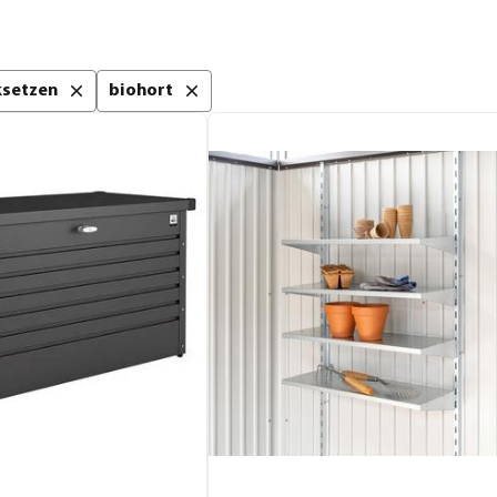
cksetzen
biohort