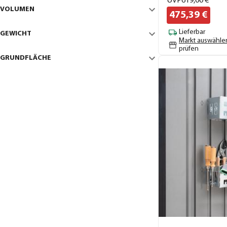
UVP
619,
00
€
VOLUMEN
475,
39
€
Lieferbar
GEWICHT
Markt auswähle
prüfen
GRUNDFLÄCHE