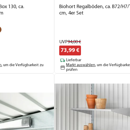
Box 130, ca.
Biohort Regalböden, ca. B72/H7/
cm
cm, 4er Set
UVP
94,
00
€
73,
99
€
Lieferbar
n
, um die Verfügbarkeit zu
Markt auswählen
, um die Verfügbarke
prüfen