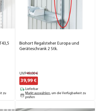
T43,5
Biohort Regalsteher Europa und
Geräteschrank 2 Stk.
UVP
49,
00
€
39,
99
€
Lieferbar
it zu
Markt auswählen
, um die Verfügbarkeit zu
prüfen