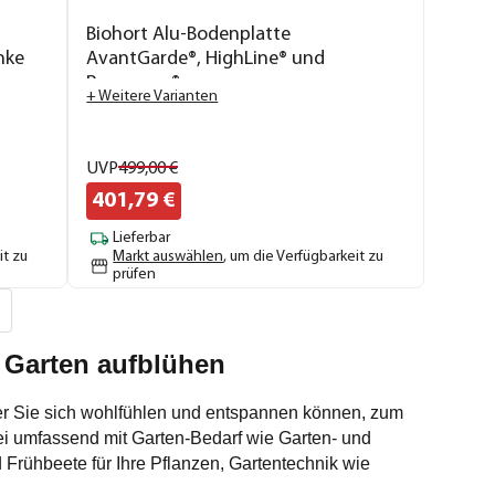
Biohort Alu-Bodenplatte
nke
AvantGarde®, HighLine® und
Panorama®
+ Weitere Varianten
UVP
499,
00
€
401,
79
€
Lieferbar
it zu
Markt auswählen
, um die Verfügbarkeit zu
prüfen
m Garten aufblühen
der Sie sich wohlfühlen und entspannen können, zum
i umfassend mit Garten-Bedarf wie Garten- und
Frühbeete für Ihre Pflanzen, Gartentechnik wie