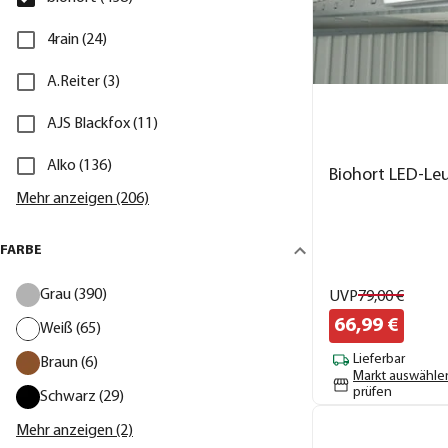
4rain (24)
A.Reiter (3)
AJS Blackfox (11)
Alko (136)
Biohort LED-Le
Mehr anzeigen (206)
FARBE
Grau (390)
UVP
79,
00
€
66,
99
€
Weiß (65)
Lieferbar
Braun (6)
Markt auswähle
prüfen
Schwarz (29)
Mehr anzeigen (2)