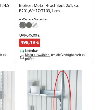
T24,5
Biohort Metall-HochBeet 2x1, ca.
B201,6/H77/T103,1 cm
+ Weitere Varianten
UVP
649,
00
€
498,
19
€
Lieferbar
it zu
Markt auswählen
, um die Verfügbarkeit zu
prüfen