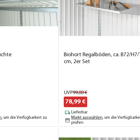
uchte
Biohort Regalböden, ca. B72/H7/
cm, 2er Set
UVP
99,
00
€
78,
99
€
Lieferbar
n
, um die Verfügbarkeit zu
Markt auswählen
, um die Verfügbarke
prüfen