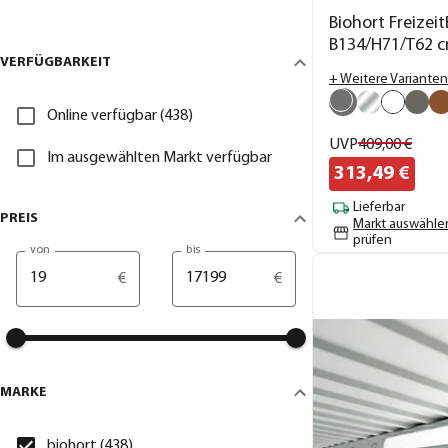
Biohort Freizeit
B134/H71/T62 
VERFÜGBARKEIT
+ Weitere Varianten
Online verfügbar (438)
UVP
409,
00
€
Im ausgewählten Markt verfügbar
313,
49
€
Lieferbar
PREIS
Markt auswähle
prüfen
von
bis
€
€
MARKE
biohort (438)