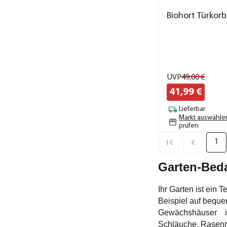
Biohort Türkorb
UVP
49,
00
€
41,
99
€
Lieferbar
Markt auswähle
prüfen
1
Garten-Beda
Ihr Garten ist ein
Beispiel auf beque
Gewächshäuser in d
Schläuche, Rasenmä