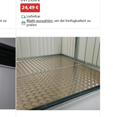
UVP
29,
00
€
24,
49
€
Lieferbar
it zu
Markt auswählen
, um die Verfügbarkeit zu
prüfen