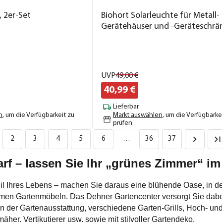
, 2er-Set
Biohort Solarleuchte für Metall-
Gerätehäuser und -Geräteschrä
UVP
49,
00
€
40,
99
€
Lieferbar
n
, um die Verfügbarkeit zu
Markt auswählen
, um die Verfügbarke
prüfen
2
3
4
5
6
…
36
37
rf – lassen Sie Ihr „grünes Zimmer“ i
 Teil Ihres Lebens – machen Sie daraus eine blühende Oase, in 
men Gartenmöbeln. Das Dehner Gartencenter versorgt Sie dabe
er Gartenausstattung, verschiedene Garten-Grills, Hoch- und 
her, Vertikutierer usw. sowie mit stilvoller Gartendeko.