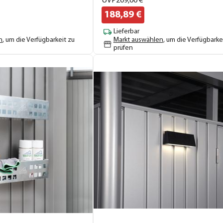
UVP
209,
00
€
188,
89
€
Lieferbar
n
, um die Verfügbarkeit zu
Markt auswählen
, um die Verfügbarke
prüfen