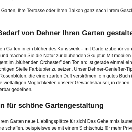
n Garten, Ihre Terrasse oder Ihren Balkon ganz nach Ihrem Gesc
Bedarf von Dehner Ihren Garten gestalt
en Garten in ein blühendes Kunstwerk – mit Gartenzubehör von
nd machen Sie die Natur zur blühenden Skulptur. Mit mobilen 
gent im „blühenden Orchester” den Ton an: Ist gerade einmal ei
chtigen Stelle Farbtupfer zu setzen. Unser Dehner-Genießer-Tipp
osenblüten, die einen zarten Duft verströmen, ein gutes Buch in
e vielfältigen Möglichkeiten unserer Gewächshäuser, in denen
erbar gedeihen.
en für schöne Gartengestaltung
hrem Garten neue Lieblingsplätze für sich! Das Geheimnis lau
che schaffen, beispielsweise mit einem Sichtschutz für mehr Pri