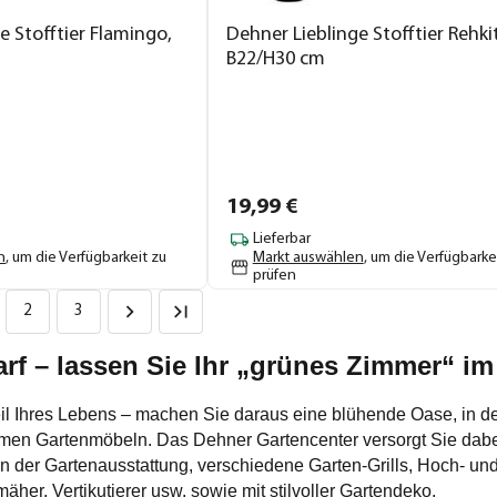
e Stofftier Flamingo,
Dehner Lieblinge Stofftier Rehkit
B22/H30 cm
19,
99
€
Lieferbar
n
, um die Verfügbarkeit zu
Markt auswählen
, um die Verfügbarke
prüfen
2
3
rf – lassen Sie Ihr „grünes Zimmer“ i
 Teil Ihres Lebens – machen Sie daraus eine blühende Oase, in 
men Gartenmöbeln. Das Dehner Gartencenter versorgt Sie dabe
er Gartenausstattung, verschiedene Garten-Grills, Hoch- und 
her, Vertikutierer usw. sowie mit stilvoller Gartendeko.