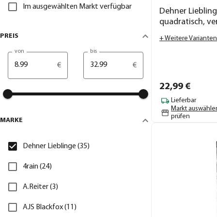
Im ausgewählten Markt verfügbar
Dehner Liebling
quadratisch, ve
PREIS
+ Weitere Varianten
von
bis
€
€
22,
99
€
Lieferbar
Markt auswähle
prüfen
MARKE
Dehner Lieblinge (35)
4rain (24)
A.Reiter (3)
AJS Blackfox (11)