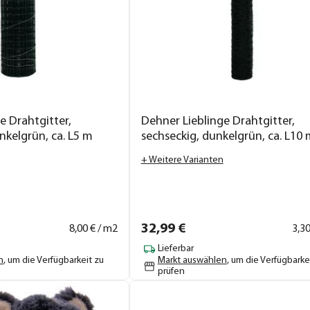
e Drahtgitter,
Dehner Lieblinge Drahtgitter,
nkelgrün, ca. L5 m
sechseckig, dunkelgrün, ca. L10
+ Weitere Varianten
32,
99
€
8,
00
€ / m2
3,
3
Lieferbar
n
, um die Verfügbarkeit zu
Markt auswählen
, um die Verfügbarke
prüfen