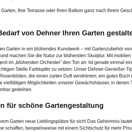
n Garten, Ihre Terrasse oder Ihren Balkon ganz nach Ihrem Gesc
Bedarf von Dehner Ihren Garten gestalt
en Garten in ein blühendes Kunstwerk – mit Gartenzubehör von
nd machen Sie die Natur zur blühenden Skulptur. Mit mobilen 
gent im „blühenden Orchester” den Ton an: Ist gerade einmal ei
chtigen Stelle Farbtupfer zu setzen. Unser Dehner-Genießer-Tipp
osenblüten, die einen zarten Duft verströmen, ein gutes Buch in
e vielfältigen Möglichkeiten unserer Gewächshäuser, in denen
erbar gedeihen.
en für schöne Gartengestaltung
hrem Garten neue Lieblingsplätze für sich! Das Geheimnis lau
che schaffen, beispielsweise mit einem Sichtschutz für mehr Pri