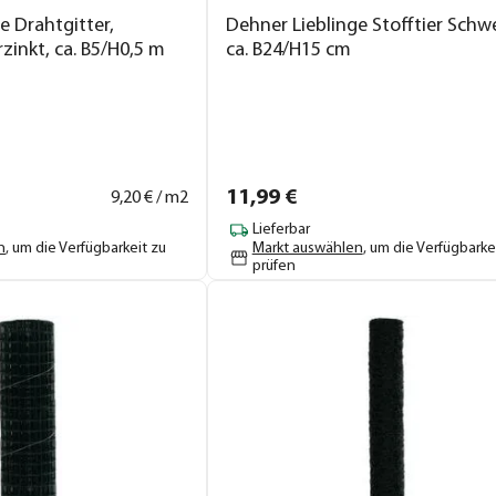
e Drahtgitter,
Dehner Lieblinge Stofftier Schwe
rzinkt, ca. B5/H0,5 m
ca. B24/H15 cm
11,
99
€
9,
20
€ / m2
Lieferbar
n
, um die Verfügbarkeit zu
Markt auswählen
, um die Verfügbarke
prüfen