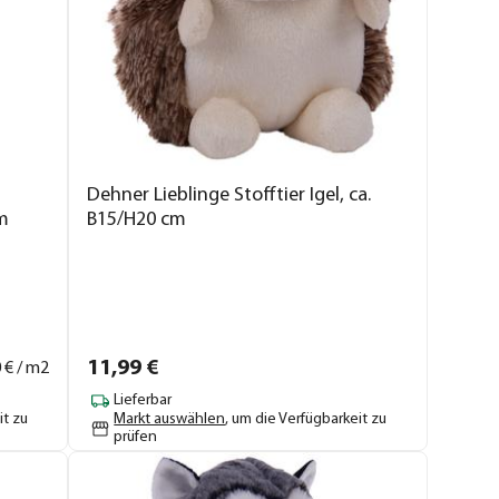
Dehner Lieblinge Stofftier Igel, ca.
 m
B15/H20 cm
11,
99
€
0
€ / m2
Lieferbar
it zu
Markt auswählen
, um die Verfügbarkeit zu
prüfen