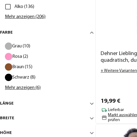
Alko (136)
Mehr anzeigen (206)
FARBE
Grau (10)
Dehner Liebling
Rosa (2)
quadratisch, du
Braun (15)
+ Weitere Varianten
Schwarz (8)
Mehr anzeigen (6)
19,
99
€
LÄNGE
Lieferbar
Markt auswähle
BREITE
prüfen
HÖHE