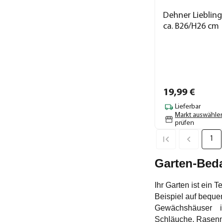
Dehner Liebling
ca. B26/H26 cm
19,
99
€
Lieferbar
Markt auswähle
prüfen
1
Garten-Beda
Ihr Garten ist ein
Beispiel auf beque
Gewächshäuser in d
Schläuche, Rasenmä