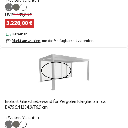
+ Weitere Varianten
UVP
3.399,
00
€
3.228,
00
€
Lieferbar
Markt auswählen
, um die Verfügbarkeit zu prüfen
Biohort Glasschiebewand für Pergolen Klarglas 5 m, ca.
B475,5/H234,9/T6,9 cm
+ Weitere Varianten