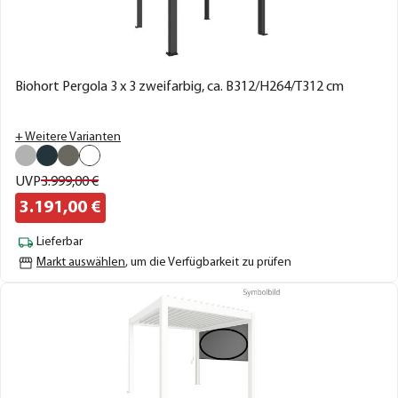
Biohort Pergola 3 x 3 zweifarbig, ca. B312/H264/T312 cm
+ Weitere Varianten
UVP
3.999,
00
€
3.191,
00
€
Lieferbar
Markt auswählen
, um die Verfügbarkeit zu prüfen