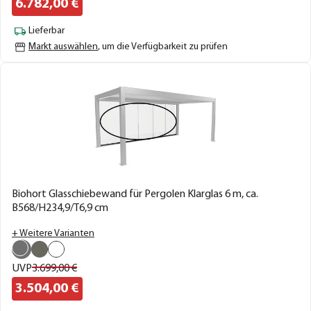
6.782,
00
€
Lieferbar
Markt auswählen
, um die Verfügbarkeit zu prüfen
Biohort Glasschiebewand für Pergolen Klarglas 6 m, ca.
B568/H234,9/T6,9 cm
+ Weitere Varianten
UVP
3.699,
00
€
3.504,
00
€