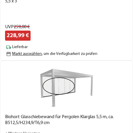
5,5 x 3
UVP
259,
00
€
228,
99
€
Lieferbar
Markt auswählen
, um die Verfügbarkeit zu prüfen
Biohort Glasschiebewand für Pergolen Klarglas 5,5 m, ca.
B512,5/H234,9/T6,9 cm