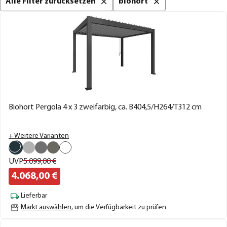
Alle Filter zurücksetzen
biohort
Biohort Pergola 4 x 3 zweifarbig, ca. B404,5/H264/T312 cm
+ Weitere Varianten
UVP
5.099,
00
€
4.068,
00
€
Lieferbar
Markt auswählen
, um die Verfügbarkeit zu prüfen