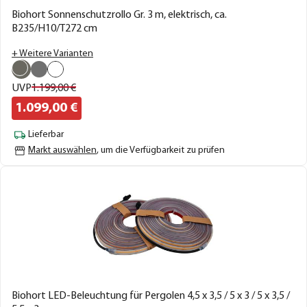
Biohort Sonnenschutzrollo Gr. 3 m, elektrisch, ca.
B235/H10/T272 cm
+ Weitere Varianten
UVP
1.199,
00
€
1.099,
00
€
Lieferbar
Markt auswählen
, um die Verfügbarkeit zu prüfen
Biohort LED-Beleuchtung für Pergolen 4,5 x 3,5 / 5 x 3 / 5 x 3,5 /