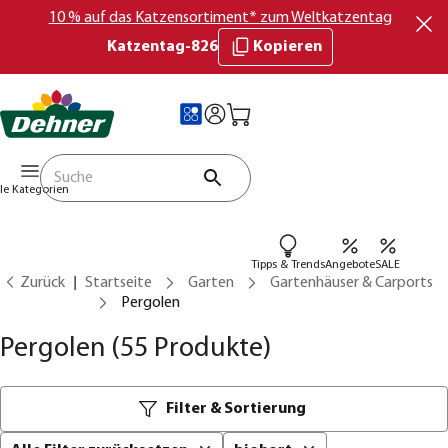
10 % auf das Katzensortiment* zum Weltkatzentag
Katzentag-826
Kopieren
lle Kategorien
Tipps & Trends
Angebote
SALE
Zurück
Startseite
Garten
Gartenhäuser & Carports
Pergolen
Pergolen
(55 Produkte)
Filter & Sortierung