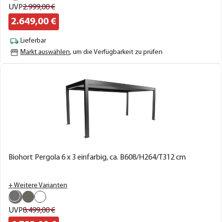
UVP
2.999,
00
€
2.649,
00
€
Lieferbar
Markt auswählen
, um die Verfügbarkeit zu prüfen
Biohort Pergola 6 x 3 einfarbig, ca. B608/H264/T312 cm
+ Weitere Varianten
UVP
8.499,
00
€