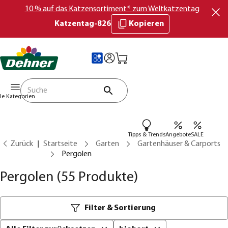
10 % auf das Katzensortiment* zum Weltkatzentag
Katzentag-826
Kopieren
lle Kategorien
Tipps & Trends
Angebote
SALE
Zurück
Startseite
Garten
Gartenhäuser & Carports
Pergolen
Pergolen
(55 Produkte)
Filter & Sortierung