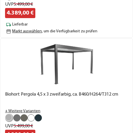
UVP
5.499,
00
€
4.389,
00
€
Lieferbar
Markt auswählen
, um die Verfügbarkeit zu prüfen
Biohort Pergola 4,5 x 3 zweifarbig, ca. B460/H264/T312 cm
+ Weitere Varianten
UVP
5.499,
00
€