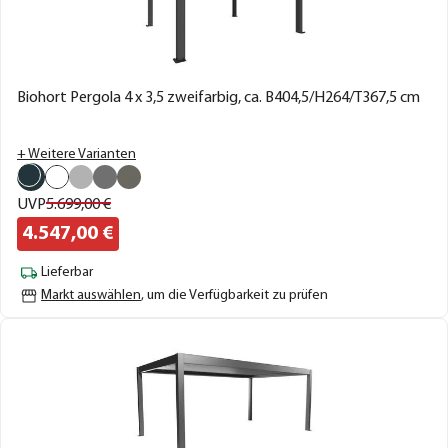
Biohort Pergola 4 x 3,5 zweifarbig, ca. B404,5/H264/T367,5 cm
+ Weitere Varianten
UVP
5.699,
00
€
4.547,
00
€
Lieferbar
Markt auswählen
, um die Verfügbarkeit zu prüfen