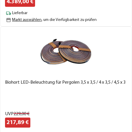
4.389,
00
€
Lieferbar
Markt auswählen
, um die Verfügbarkeit zu prüfen
Biohort LED-Beleuchtung für Pergolen 3,5 x 3,5 / 4 x 3,5 / 4,5 x 3
UVP
229,
00
€
217,
89
€