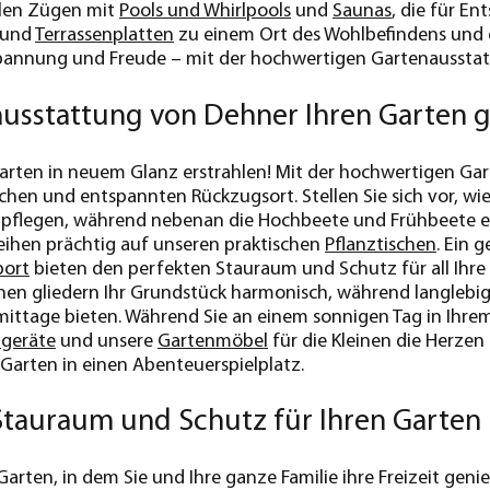
ollen Zügen mit
Pools und Whirlpools
und
Saunas
, die für E
und
Terrassenplatten
zu einem Ort des Wohlbefindens und de
spannung und Freude – mit der hochwertigen Gartenaussta
usstattung von Dehner Ihren Garten g
Garten in neuem Glanz erstrahlen! Mit der hochwertigen G
chen und entspannten Rückzugsort. Stellen Sie sich vor, wie
n pflegen, während nebenan die Hochbeete und Frühbeete e
eihen prächtig auf unseren praktischen
Pflanztischen
. Ein 
port
bieten den perfekten Stauraum und Schutz für all Ihre 
en gliedern Ihr Grundstück harmonisch, während langlebig
ttage bieten. Während Sie an einem sonnigen Tag in Ihrem
lgeräte
und unsere
Gartenmöbel
für die Kleinen die Herzen
Garten in einen Abenteuerspielplatz.
Stauraum und Schutz für Ihren Garten
 Garten, in dem Sie und Ihre ganze Familie ihre Freizeit ge