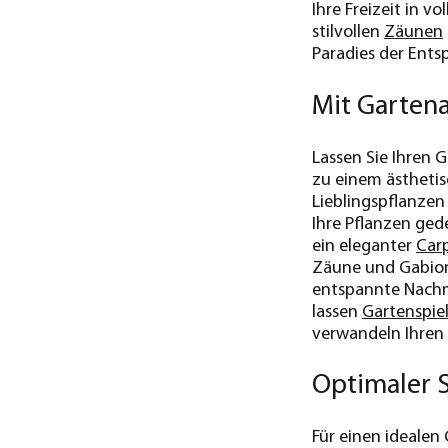
Ihre Freizeit in v
stilvollen
Zäunen
Paradies der Ent
Mit Gartena
Lassen Sie Ihren 
zu einem ästhetis
Lieblingspflanze
Ihre Pflanzen ged
ein eleganter
Car
Zäune und Gabion
entspannte Nachmi
lassen
Gartenspie
verwandeln Ihren 
Optimaler 
Für einen idealen