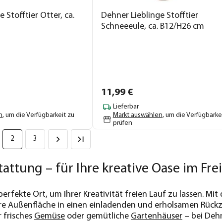
 Stofftier Otter, ca.
Dehner Lieblinge Stofftier
Schneeeule, ca. B12/H26 cm
11,
99
€
Lieferbar
n
, um die Verfügbarkeit zu
Markt auswählen
, um die Verfügbarke
prüfen
2
3
attung – für Ihre kreative Oase im Fre
 perfekte Ort, um Ihrer Kreativität freien Lauf zu lassen. M
hre Außenfläche in einen einladenden und erholsamen Rück
 frisches
Gemüse
oder gemütliche
Gartenhäuser
– bei Dehn