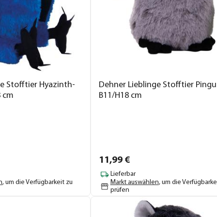
e Stofftier Hyazinth-
Dehner Lieblinge Stofftier Pingui
8 cm
B11/H18 cm
11,
99
€
Lieferbar
n
, um die Verfügbarkeit zu
Markt auswählen
, um die Verfügbarke
prüfen