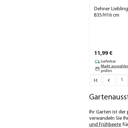
Dehner Lieblinge
B35/H16 cm
11,
99
€
Lieferbar
Markt auswähle
prüfen
1
Gartenausst
Ihr Garten ist der
verwandeln Sie I
und Frühbeete
für