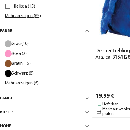
Bellissa (15)
Mehr anzeigen (65)
FARBE
Grau (10)
Dehner Liebling
Rosa (2)
Ara, ca. B15/H2
Braun (15)
Schwarz (8)
Mehr anzeigen (6)
19,
99
€
LÄNGE
Lieferbar
Markt auswähle
BREITE
prüfen
HÖHE