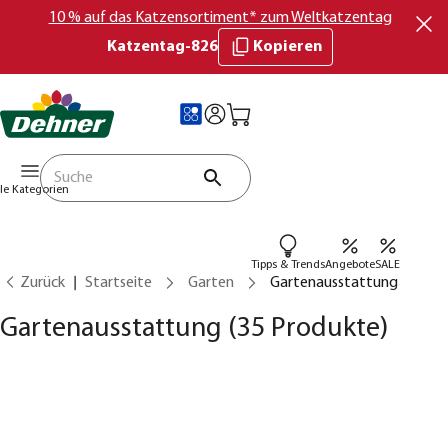
10 % auf das Katzensortiment* zum Weltkatzentag
Katzentag-826
Kopieren
lle Kategorien
Tipps & Trends
Angebote
SALE
Zurück
Startseite
Garten
Gartenausstattung
Gartenausstattung
(35 Produkte)